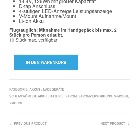
14.4V, 126Wh mit großer Kapazität
D-tap Anschluss
4-stufigen LED-Anzeige Leistungsanzeige
V-Mount Aufnahme/Mount
Li-ion Akku
Flugtauglich! Mitnahme im Handgepäck bis max. 2
Stück pro Person erlaubt.
10 Stück max. verfügbar
IN DEN WARENKORB
KATEGORIE:
AKKUS / LADEGERÄTE
SCHLAGWÖRTER:
AKKU
,
BATTERIE
,
STROM
,
STROMVERSORGUNG
,
V-MOUNT
,
VMOUNT
PREVIOUS PRODUCT
NEXT PRODUCT