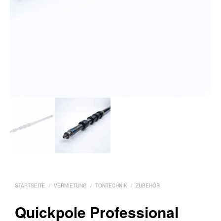
STARTSEITE
/
VERMIETUNG
/
TONTECHNIK
/
ZUBEHÖR
Quickpole Professional