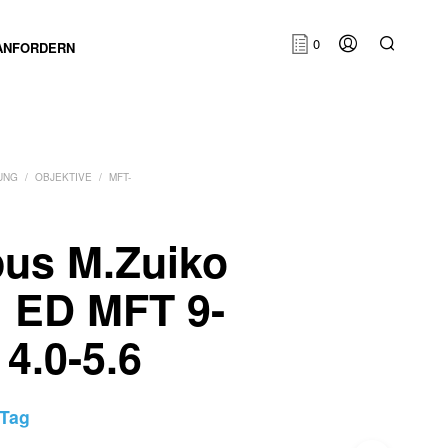
0
ANFORDERN
UNG
/
OBJEKTIVE
/
MFT-
us M.Zuiko
E
l ED MFT 9-
S
B
E
4.0-5.6
F
I
N
D
E
/Tag
N
S
I