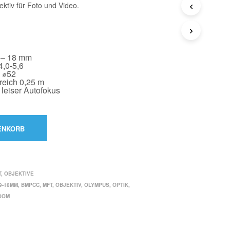
ktiv für Foto und Video.
C
H
K
E
I
N
E
 – 18 mm
P
4,0-5,6
R
e ⌀52
O
eich 0,25 m
D
 leiser Autofokus
U
K
T
E
I
ENKORB
N
D
E
R
A
N
T
,
OBJEKTIVE
F
R
9-18MM
,
BMPCC
,
MFT
,
OBJEKTIV
,
OLYMPUS
,
OPTIK
,
A
OOM
G
E
L
I
S