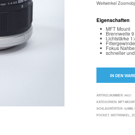
Weitwinkel Zoomobje
Eigenschaften
MFT Mount
Brennweite 9
Lichtstärke 1:
Filtergewind
Fokus Nahber
schneller und
IN DEN WAR
ARTIKELNUMMER:
#621
KATEGORIEN:
MFT-MOUN
SCHLAGWÖRTER:
52MM
,
POCKET
,
WEITWINKEL
,
Z