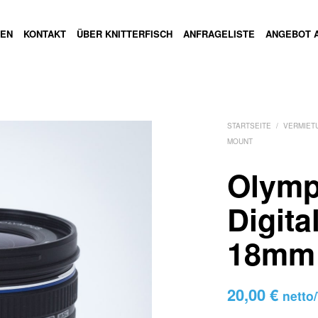
GEN
KONTAKT
ÜBER KNITTERFISCH
ANFRAGELISTE
ANGEBOT 
STARTSEITE
/
VERMIET
MOUNT
Olymp
Digita
18mm 
20,00
€
netto