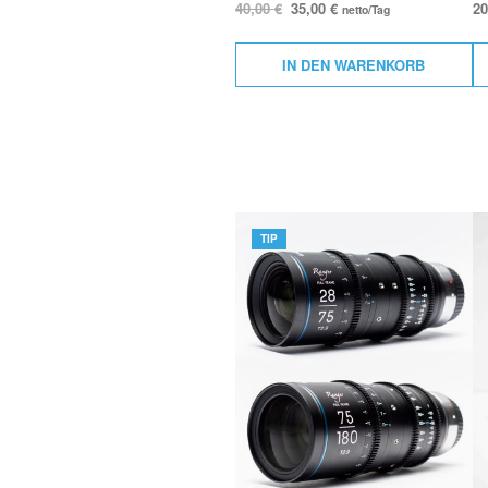
40,00
€
35,00
€
2
netto/Tag
IN DEN WARENKORB
TIP