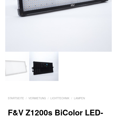
STARTSEITE
/
VERMIETUNG
/
LICHTTECHNIK
/
LAMPEN
F&V Z1200s BiColor LED-