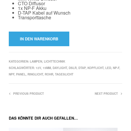
CTO Diffusor
1x NP-F Akku
D-TAP Kabel auf Wunsch
Transporttasche
IN DEN WARENKORB
KATEGORIEN:
LAMPEN
,
LICHTTECHNIK
SCHLAGWÖRTER:
12V
,
15MM
,
DAYLIGHT
,
DSLR
,
DTAP
,
KOPFLICHT
,
LED
,
NP-F
,
NPF
,
PANEL
,
RINGLICHT
,
ROHR
,
TAGESLICHT
PREVIOUS PRODUCT
NEXT PRODUCT
DAS KÖNNTE DIR AUCH GEFALLEN…