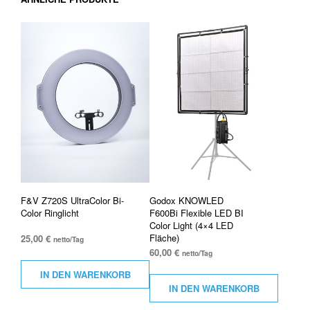
F&V Z720S UltraColor Bi-
Godox KNOWLED
Color Ringlicht
F600Bi Flexible LED BI
Color Light (4×4 LED
Fläche)
25,00
€
netto/Tag
60,00
€
netto/Tag
IN DEN WARENKORB
IN DEN WARENKORB