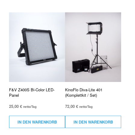
F&V Z400S Bi-Color LED-
KinoFlo Diva-Lite 401
Panel
(Komplettkit / Set)
25,00
€
72,00
€
netto/Tag
netto/Tag
IN DEN WARENKORB
IN DEN WARENKORB