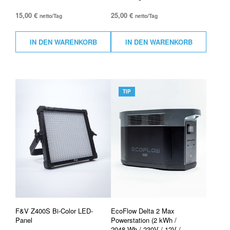
15,00
€
25,00
€
netto/Tag
netto/Tag
IN DEN WARENKORB
IN DEN WARENKORB
TIP
F&V Z400S Bi-Color LED-
EcoFlow Delta 2 Max
Panel
Powerstation (2 kWh /
2048 Wh / 230V / 12V /