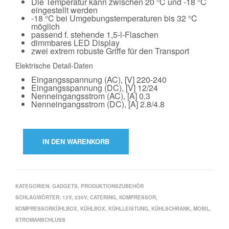
Die Temperatur kann zwischen 20 °C und -18 °C
eingestellt werden
-18 °C bei Umgebungstemperaturen bis 32 °C
möglich
passend f. stehende 1,5-l-Flaschen
dimmbares LED Display
zwei extrem robuste Griffe für den Transport
Elektrische Detail-Daten
Eingangsspannung (AC), [V] 220-240
Eingangsspannung (DC), [V] 12/24
Nenneingangsstrom (AC), [A] 0.3
Nenneingangsstrom (DC), [A] 2.8/4.8
IN DEN WARENKORB
KATEGORIEN:
GADGETS
,
PRODUKTIONSZUBEHÖR
SCHLAGWÖRTER:
12V
,
230V
,
CATERING
,
KOMPRESSOR
,
KOMPRESSORKÜHLBOX
,
KÜHLBOX
,
KÜHLLEISTUNG
,
KÜHLSCHRANK
,
MOBIL
,
STROMANSCHLUSS