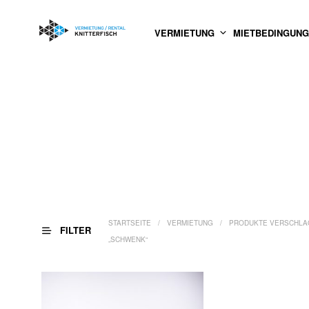
VERMIETUNG
MIETBEDINGUN
STARTSEITE
/
VERMIETUNG
/
PRODUKTE VERSCHLA
FILTER
„SCHWENK“