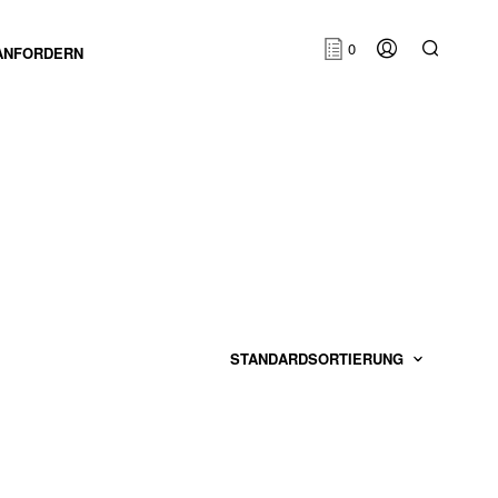
0
ANFORDERN
E
S
B
E
F
I
N
D
E
N
S
I