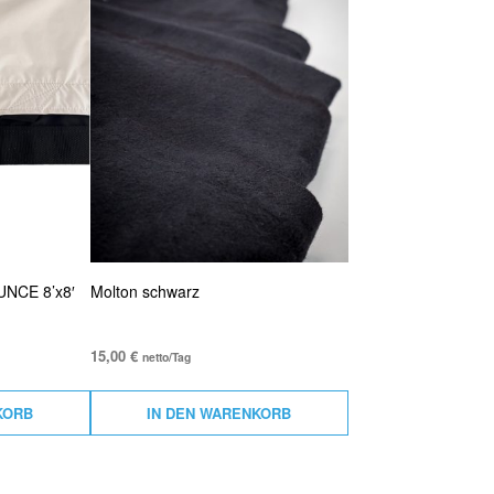
NCE 8’x8′
Molton schwarz
15,00
€
netto/Tag
KORB
IN DEN WARENKORB