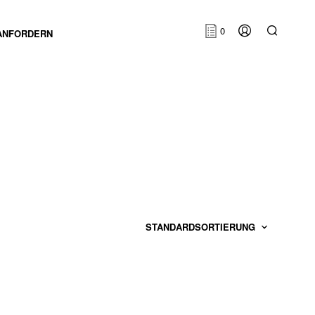
0
ANFORDERN
E
S
B
E
F
I
N
D
E
N
S
I