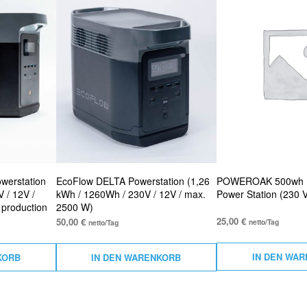
werstation
EcoFlow DELTA Powerstation (1,26
POWEROAK 500wh L
 / 12V /
kWh / 1260Wh / 230V / 12V / max.
Power Station (230 
 production
2500 W)
25,00
€
50,00
€
netto/Tag
netto/Tag
IN DEN WA
KORB
IN DEN WARENKORB