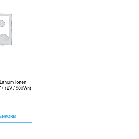
C
H
K
E
I
N
E
P
R
O
D
U
K
T
E
I
N
ithium Ionen
D
V / 12V / 500Wh)
E
R
A
N
F
R
A
RENKORB
G
E
L
I
S