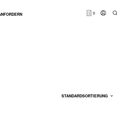
0
ANFORDERN
E
S
B
E
F
I
N
D
E
N
S
I