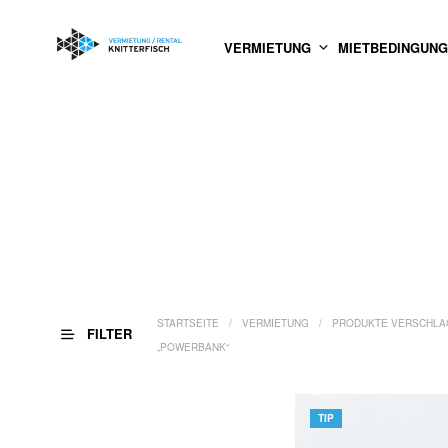
VERMIETUNG
MIETBEDINGUN
STARTSEITE
/
VERMIETUNG
/
PRODUKTE VERSCHLA
FILTER
„POWERBANK“
TIP