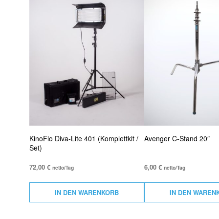
KinoFlo Diva-Lite 401 (Komplettkit /
Avenger C-Stand 20″
Set)
72,00
€
6,00
€
netto/Tag
netto/Tag
IN DEN WARENKORB
IN DEN WAREN