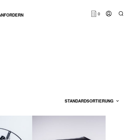
0
ANFORDERN
E
S
B
E
F
I
N
D
E
N
S
I