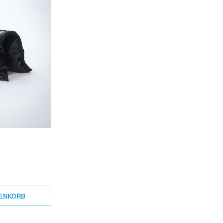
T
E
.
RENKORB