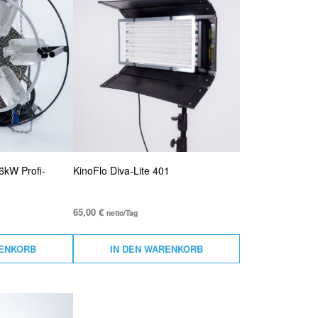
C
H
K
E
I
N
E
P
R
O
D
U
K
T
E
I
 6kW Profi-
KinoFlo Diva-Lite 401
N
D
E
R
65,00
€
netto/Tag
A
N
F
RENKORB
IN DEN WARENKORB
R
A
G
E
L
I
S