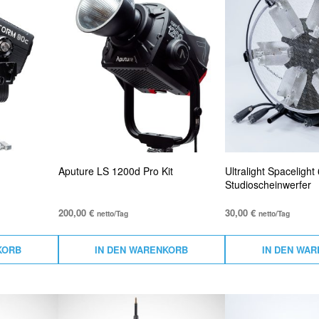
Aputure LS 1200d Pro Kit
Ultralight Spacelight
Studioscheinwerfer
200,00
€
30,00
€
netto/Tag
netto/Tag
KORB
IN DEN WARENKORB
IN DEN WA