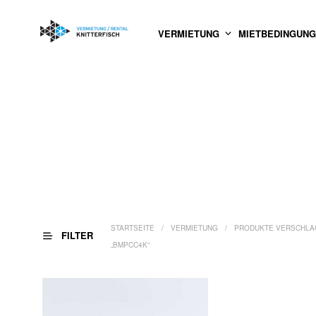
VERMIETUNG
MIETBEDINGUN
STARTSEITE
/
VERMIETUNG
/
PRODUKTE VERSCHLA
FILTER
„BMPCC4K“