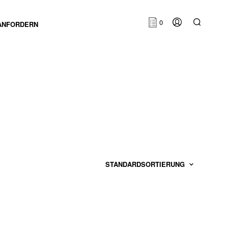
0
ANFORDERN
E
S
B
E
F
I
N
D
E
N
S
I