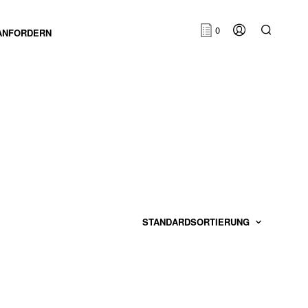
0
ANFORDERN
E
S
B
E
F
I
N
D
E
N
S
I