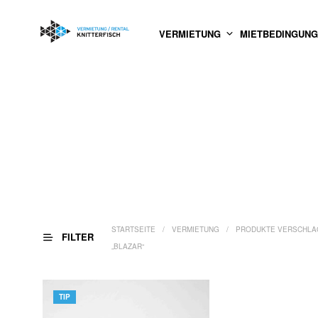
VERMIETUNG
MIETBEDINGUN
STARTSEITE
/
VERMIETUNG
/
PRODUKTE VERSCHLA
FILTER
„BLAZAR“
TIP