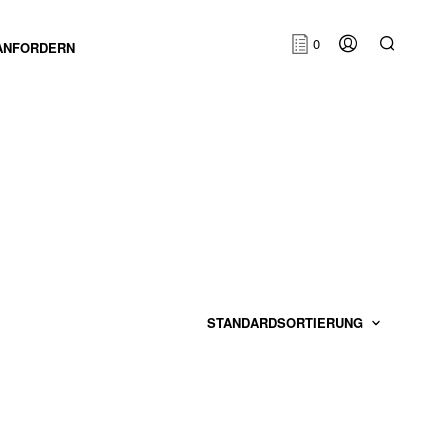
0
ANFORDERN
E
S
B
E
F
I
N
D
E
N
S
I