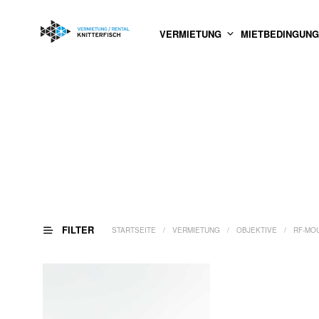
VERMIETUNG
MIETBEDINGUN
FILTER
STARTSEITE
/
VERMIETUNG
/
OBJEKTIVE
/
RF-MO