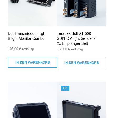
DJI Transmission High-
Teradek Bolt XT 500
Bright Monitor Combo
SDI/HDMI (1x Sender /
2x Empfänger Set)
105,00
€
130,00
€
netto/Tag
netto/Tag
IN DEN WARENKORB
IN DEN WARENKORB
TIP