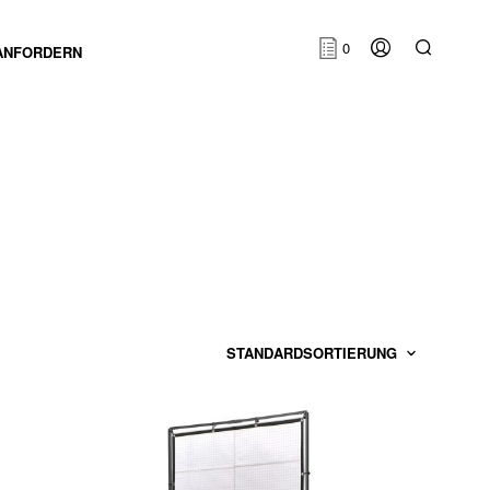
0
ANFORDERN
E
S
B
E
F
I
N
D
E
N
S
I