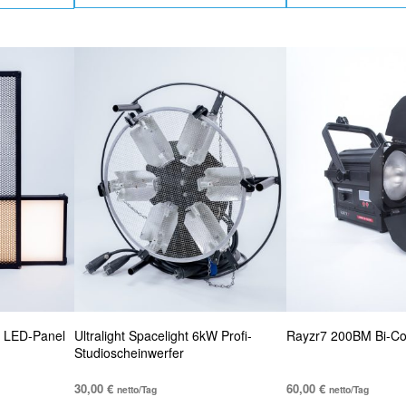
 LED-Panel
Ultralight Spacelight 6kW Profi-
Rayzr7 200BM Bi-Co
Studioscheinwerfer
30,00
€
60,00
€
netto/Tag
netto/Tag