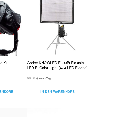
C
H
K
E
I
N
E
P
R
O
D
U
K
T
E
I
o Kit
Godox KNOWLED F600Bi Flexible
N
LED BI Color Light (4×4 LED Fläche)
D
E
R
60,00
€
netto/Tag
A
N
F
RENKORB
IN DEN WARENKORB
R
A
G
E
L
I
S