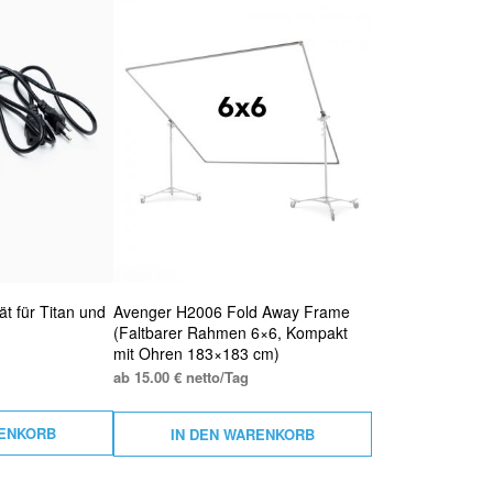
T
E
.
ät für Titan und
Avenger H2006 Fold Away Frame
(Faltbarer Rahmen 6×6, Kompakt
mit Ohren 183×183 cm)
ab 15.00 € netto/Tag
RENKORB
IN DEN WARENKORB