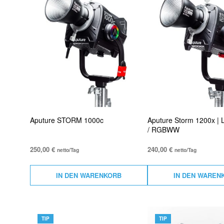
Aputure STORM 1000c
Aputure Storm 1200x | 
/ RGBWW
250,00
€
240,00
€
netto/Tag
netto/Tag
IN DEN WARENKORB
IN DEN WAREN
TIP
TIP