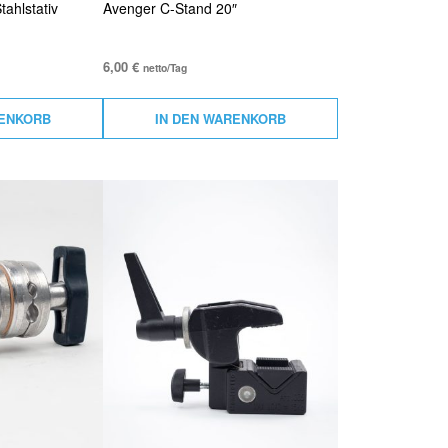
ahlstativ
Avenger C-Stand 20″
6,00
€
netto/Tag
RENKORB
IN DEN WARENKORB