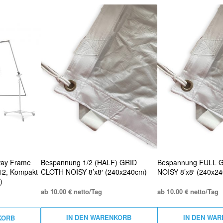
way Frame
Bespannung 1/2 (HALF) GRID
Bespannung FULL 
12, Kompakt
CLOTH NOISY 8’x8′ (240x240cm)
NOISY 8’x8′ (240x2
)
ab 10.00 € netto/Tag
ab 10.00 € netto/Tag
IN DEN WARENKORB
IN DEN WA
KORB