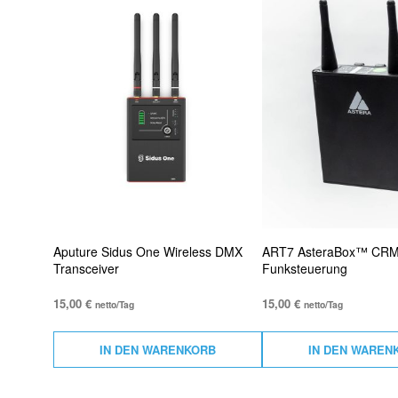
Aputure Sidus One Wireless DMX
ART7 AsteraBox™ CR
Transceiver
Funksteuerung
15,00
€
15,00
€
netto/Tag
netto/Tag
IN DEN WARENKORB
IN DEN WAREN