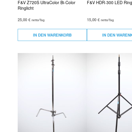
F&V Z720S UltraColor Bi-Color
F&V HDR-300 LED Ring 
Ringlicht
25,00
€
15,00
€
netto/Tag
netto/Tag
IN DEN WARENKORB
IN DEN WAREN