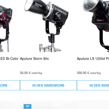
LED Bi-Color
Aputure Storm 80c
Aputure LS 1200d Pr
50,00
€
200,00
€
netto/Tag
netto/Tag
KORB
IN DEN WARENKORB
IN DEN WA
TIP