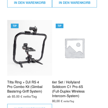
IN DEN WARENKORB
IN DEN WARENKORB
TIP
TIP
Tilta Ring + DJI RS 4
6er Set / Hollyland
Pro Combo Kit (Gimbal
Solidcom C1 Pro-6S
Basisring-Griff System)
(Full-Duplex Wireless
Intercom-System)
ab 85.00 € netto/Tag
80,00
€
netto/Tag