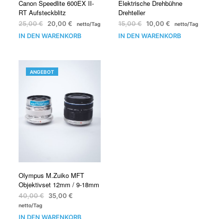
Canon Speedlite 600EX II-
Elektrische Drehbühne
RT Aufsteckblitz
Drehteller
25,00
€
20,00
€
15,00
€
10,00
€
netto/Tag
netto/Tag
IN DEN WARENKORB
IN DEN WARENKORB
PRODUKT
ANGEBOT
IM
ANGEBOT
Olympus M.Zuiko MFT
Objektivset 12mm / 9-18mm
40,00
€
35,00
€
netto/Tag
IN DEN WARENKORB