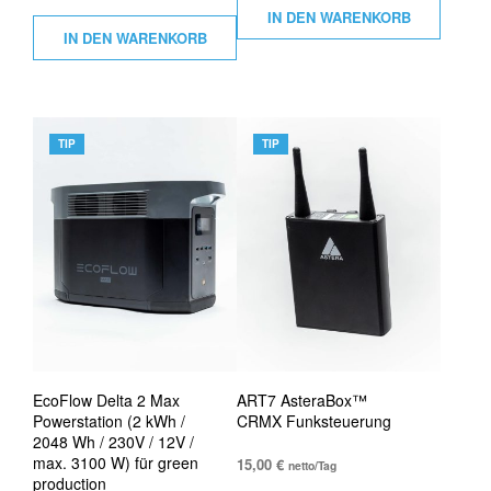
IN DEN WARENKORB
IN DEN WARENKORB
TIP
TIP
EcoFlow Delta 2 Max
ART7 AsteraBox™
Powerstation (2 kWh /
CRMX Funksteuerung
2048 Wh / 230V / 12V /
max. 3100 W) für green
15,00
€
netto/Tag
production